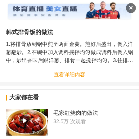
✕
韩式排骨饭的做法
1.将排骨放到锅中煎至两面金黄。煎好后盛出，倒入洋
葱翻炒。2.在碗中加入调料搅拌均匀做成调料后倒入锅
中，炒出香味后跟洋葱、排骨一起搅拌均匀。3.往排骨
加水烧开，小火炖40分钟，加入大米炖25分钟，锅里水
查看详细内容
炖干后饭就做好了。
大家都在看
毛家红烧肉的做法
32.5万 次观看
01:32