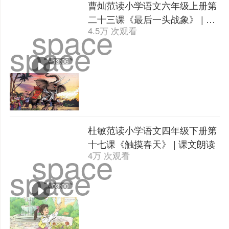
曹灿范读小学语文六年级上册第
二十三课《最后一头战象》 | 课
space
4.5万 次观看
文朗读
space
13:06
杜敏范读小学语文四年级下册第
十七课《触摸春天》 | 课文朗读
space
4万 次观看
space
03:00