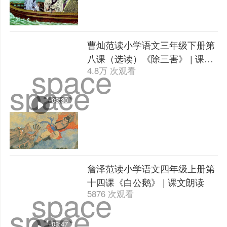
曹灿范读小学语文三年级下册第
八课（选读）《除三害》 | 课文
space
4.8万 次观看
朗读
space
03:30
詹泽范读小学语文四年级上册第
十四课《白公鹅》 | 课文朗读
space
5876 次观看
space
03:47