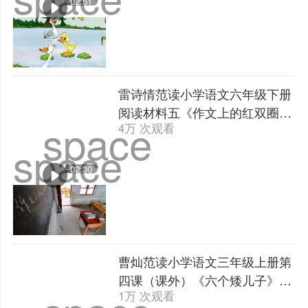
02:51
雷诗情范读小学语文六年级下册
阅读材料五《作文上的红双圈》
space
4万 次观看
| 课文朗读
space
02:30
曹灿范读小学语文三年级上册第
四课（课外）《六个矮儿子》 |
1万 次观看
课文朗读