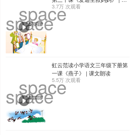
space
3.7万 次观看
文朗读
space
02:21
虹云范读小学语文三年级下册第
一课《燕子》 | 课文朗读
space
5.5万 次观看
space
01:55