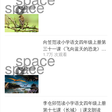
space
02:22
向笠范读小学语文四年级上册第
三十一课《飞向蓝天的恐龙》 |
space
1.7万 次观看
课文朗读
space
04:31
李仓卯范读小学语文四年级上册
第十七课《长城》 | 课文朗读