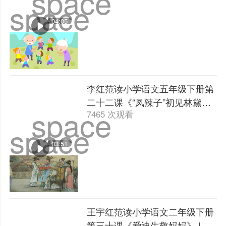
space
space
04:05
李红范读小学语文五年级下册第
二十二课《“凤辣子”初见林黛
space
7465 次观看
玉》 | 课文朗读
space
03:51
王宇红范读小学语文二年级下册
第三十课《爱迪生救妈妈》 | 课