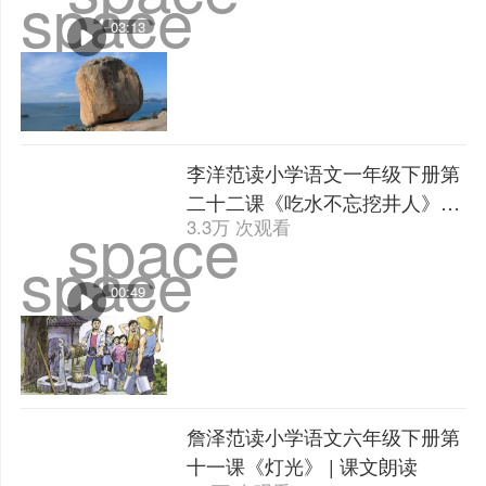
space
03:13
李洋范读小学语文一年级下册第
二十二课《吃水不忘挖井人》 |
space
3.3万 次观看
课文朗读
space
00:49
詹泽范读小学语文六年级下册第
十一课《灯光》 | 课文朗读