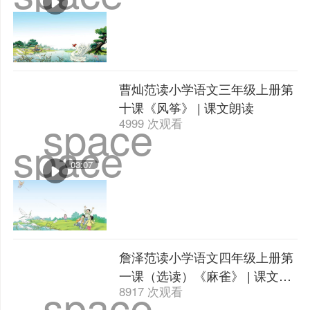
曹灿范读小学语文三年级上册第
十课《风筝》 | 课文朗读
space
4999 次观看
space
03:07
詹泽范读小学语文四年级上册第
一课（选读）《麻雀》 | 课文朗
space
8917 次观看
读