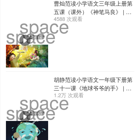
曹灿范读小学语文三年级上册第
五课（课外）《神笔马良》 | 课
space
4588 次观看
文朗读
space
08:14
胡静范读小学语文一年级下册第
三十一课《地球爷爷的手》 | 课
space
1.2万 次观看
文朗读
space
01:53