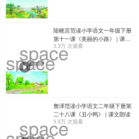
陆晓言范读小学语文一年级下册
第十一课《美丽的小路》 | 课文
space
3.3万 次观看
朗读
space
02:33
詹泽范读小学语文二年级下册第
二十八课《丑小鸭》 | 课文朗读
space
5.5万 次观看
space