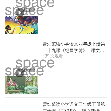
space
space
08:53
曹灿范读小学语文四年级下册第
二十九课《纪昌学射》 | 课文朗
space
1万 次观看
读
space
02:28
曹灿范读小学语文三年级下册第
三十课《西门豹》 | 课文朗读