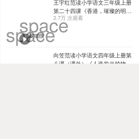
space
02:20
王宇红范读小学语文三年级上册
第二十四课《香港，璀璨的明
space
2.7万 次观看
珠》 | 课文朗读
space
02:34
向笠范读小学语文四年级上册第
八课（课外）《人造发光植物》
1.8万 次观看