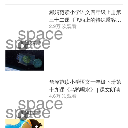
郝娟范读小学语文四年级上册第
三十二课《飞船上的特殊乘客》
space
2.9万 次观看
| 课文朗读
space
04:35
詹泽范读小学语文一年级下册第
十九课《乌鸦喝水》 | 课文朗读
space
4.6万 次观看
space
00:59