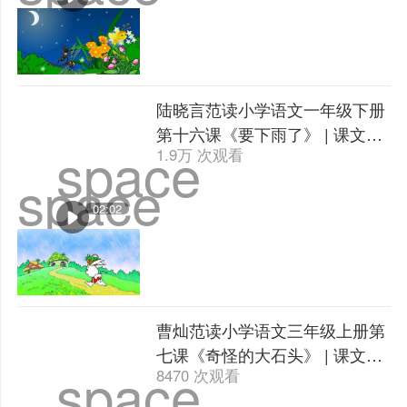
陆晓言范读小学语文一年级下册
第十六课《要下雨了》 | 课文朗
space
1.9万 次观看
读
space
02:02
曹灿范读小学语文三年级上册第
七课《奇怪的大石头》 | 课文朗
space
8470 次观看
读