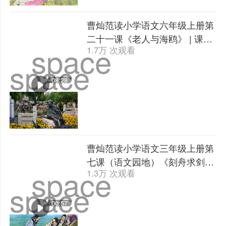
曹灿范读小学语文六年级上册第
二十一课《老人与海鸥》 | 课文
space
1.7万 次观看
朗读
space
08:28
曹灿范读小学语文三年级上册第
七课（语文园地）《刻舟求剑》
space
1.3万 次观看
| 课文朗读
space
00:57