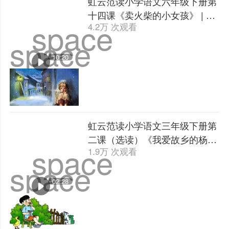
虹云范读小学语文六年级下册第
十四课《卖火柴的小女孩》 | 课
space
4.2万 次观看
文朗读
space
10:20
虹云范读小学语文三年级下册第
二课（选读）《我爱故乡的杨
space
1.9万 次观看
梅》 | 课文朗读
space
02:28