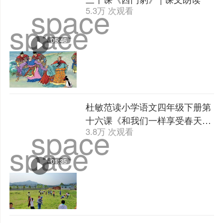
space
5.3万 次观看
space
05:46
杜敏范读小学语文四年级下册第
十六课《和我们一样享受春天》
space
3.8万 次观看
| 课文朗读
space
01:35